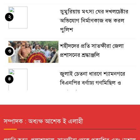
ডুমুরিয়ায় মৎস্য ঘের দখলচেষ্টার
২
অভিযোগ নির্মাণকাজ বন্ধ করল
পুলিশ
শহীদদের প্রতি সাতক্ষীরা জেলা
৩
প্রশাসনের শ্রদ্ধাঞ্জলি
জুলাই চেতনা ধারণে শ্যামনগরে
৪
বিএনপির বর্ণাঢ্য গণমিছিল ও
সমাবেশ
প্রবীণ কল্যাণ সংস্থার শোকসভা ও
৫
দোয়া
সম্পাদক : অধ্যক্ষ আশেক ই এলাহী
উচ্চ আদালতের নির্দেশ অমান্য করে