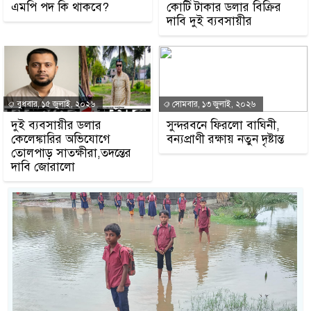
এমপি পদ কি থাকবে?
কোটি টাকার ডলার বিক্রির
দাবি দুই ব্যবসায়ীর
বুধবার, ১৫ জুলাই, ২০২৬
সোমবার, ১৩ জুলাই, ২০২৬
দুই ব্যবসায়ীর ডলার
সুন্দরবনে ফিরলো বাঘিনী,
কেলেঙ্কারির অভিযোগে
বন্যপ্রাণী রক্ষায় নতুন দৃষ্টান্ত
তোলপাড় সাতক্ষীরা,তদন্তের
দাবি জোরালো