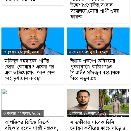
উদ্দেশ্যপ্রণোদিত,সংবাদ
সম্মেলনে,মেয়র প্রার্থী ওমর
ফারুক
বুধবার, ২৯ জুলাই, ২০২৬
সোমবার, ২৭ জুলাই, ২০২৬
মফিজুর রহমানের ‘খুঁটির
উন্নয়ন প্রকল্পে অনিয়মের
জোর’ কোথায়? একের পর
পুনরাবৃত্তি? কালিগঞ্জের
এক অভিযোগের পরও কেন
পিআইও মফিজুর রহমানকে
নেই দৃশ্যমান ব্যবস্থা
ঘিরে নতুন প্রশ্ন
বুধবার, ২২ জুলাই, ২০২৬
রবিবার, ১৯ জুলাই, ২০২৬
আপত্তিকর ভিডিও বিতর্ক
সাতক্ষীরার সাবেক ডিসি
বহিষ্কার হলেন গাজী নজরুল,
হুমায়ূন কবীরের কাছে সাড়ে ৪