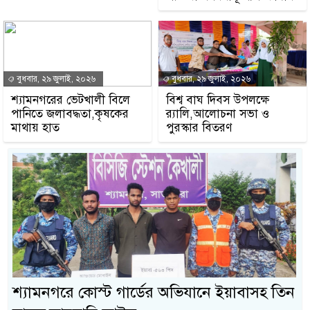
বুধবার, ২৯ জুলাই, ২০২৬
বুধবার, ২৯ জুলাই, ২০২৬
শ্যামনগরের ভেটখালী বিলে
বিশ্ব বাঘ দিবস উপলক্ষে
পানিতে জলাবদ্ধতা,কৃষকের
র‍্যালি,আলোচনা সভা ও
মাথায় হাত
পুরস্কার বিতরণ
শ্যামনগরে কোস্ট গার্ডের অভিযানে ইয়াবাসহ তিন