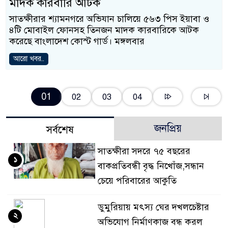
মাদক কারবারি আটক
সাতক্ষীরার শ্যামনগরে অভিযান চালিয়ে ৫৬৩ পিস ইয়াবা ও
৪টি মোবাইল ফোনসহ তিনজন মাদক কারবারিকে আটক
করেছে বাংলাদেশ কোস্ট গার্ড। মঙ্গলবার
আরো খবর..
01
02
03
04
জনপ্রিয়
সর্বশেষ
সাতক্ষীরা সদরে ৭৫ বছরের
১
বাকপ্রতিবন্ধী বৃদ্ধ নিখোঁজ,সন্ধান
চেয়ে পরিবারের আকুতি
ডুমুরিয়ায় মৎস্য ঘের দখলচেষ্টার
২
অভিযোগ নির্মাণকাজ বন্ধ করল