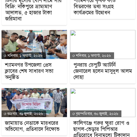
ডিলার মূল্যের বেশি দামে সার
শ্যামনগরে কৃষক কার্ড
বিক্রি: নকিপুরে ভ্রাম্যমাণ
বিতরণের তথ্য সংগ্রহ
আদালত, ৫ হাজার টাকা
কার্যক্রমের উদ্বোধন
জরিমানা
শনিবার, ১ অগাস্ট, ২০২৬
শনিবার, ১ অগাস্ট, ২০২৬
শ্যামনগর উপজেলা প্রেস
পুনরায় ডেপুটি অ্যাটর্নি
ক্লাবের শেষ সাধারণ সভা
জেনারেল হলেন মাসুদুল আলম
অনুষ্ঠিত
দোহা
শুক্রবার, ৩১ জুলাই, ২০২৬
বৃহস্পতিবার, ৩০ জুলাই, ২০২৬
জামায়াত নেতাকে মারধরের
কালিগঞ্জে গরুর ক্ষুরা রোগ ও
অভিযোগ, প্রতিবাদে বিক্ষোভ
ছাগল-ভেড়ার পিপিআর
প্রতিরোধে বিনামূল্যে টিকাদান