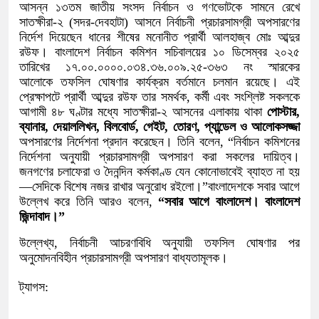
আসন্ন ১৩তম জাতীয় সংসদ নির্বাচন ও গণভোটকে সামনে রেখে
সাতক্ষীরা-২ (সদর-দেবহাটা) আসনে নির্বাচনী প্রচারসামগ্রী অপসারণের
নির্দেশ দিয়েছেন ধানের শীষের মনোনীত প্রার্থী আলহাজ্ব মোঃ আব্দুর
রউফ। বাংলাদেশ নির্বাচন কমিশন সচিবালয়ের ১০ ডিসেম্বর ২০২৫
তারিখের ১৭.০০.০০০০.০৩৪.৩৬.০০৯.২৫-৩৬৩ নং স্মারকের
আলোকে তফসিল ঘোষণার কার্যক্রম বর্তমানে চলমান রয়েছে। এই
প্রেক্ষাপটে প্রার্থী আব্দুর রউফ তার সমর্থক, কর্মী এবং সংশ্লিষ্ট সকলকে
আগামী ৪৮ ঘণ্টার মধ্যে সাতক্ষীরা-২ আসনের এলাকায় থাকা
পোস্টার,
ব্যানার, দেয়াললিখন, বিলবোর্ড, গেইট, তোরণ, প্যান্ডেল ও আলোকসজ্জা
অপসারণের নির্দেশনা প্রদান করেছেন। তিনি বলেন, “নির্বাচন কমিশনের
নির্দেশনা অনুযায়ী প্রচারসামগ্রী অপসারণ করা সকলের দায়িত্ব।
জনগণের চলাফেরা ও দৈনন্দিন কর্মকাণ্ড যেন কোনোভাবেই ব্যাহত না হয়
—সেদিকে বিশেষ নজর রাখার অনুরোধ রইলো।”বাংলাদেশকে সবার আগে
উল্লেখ করে তিনি আরও বলেন,
“সবার আগে বাংলাদেশ। বাংলাদেশ
জিন্দাবাদ।”
উল্লেখ্য, নির্বাচনী আচরণবিধি অনুযায়ী তফসিল ঘোষণার পর
অনুমোদনবিহীন প্রচারসামগ্রী অপসারণ বাধ্যতামূলক।
ট্যাগস: