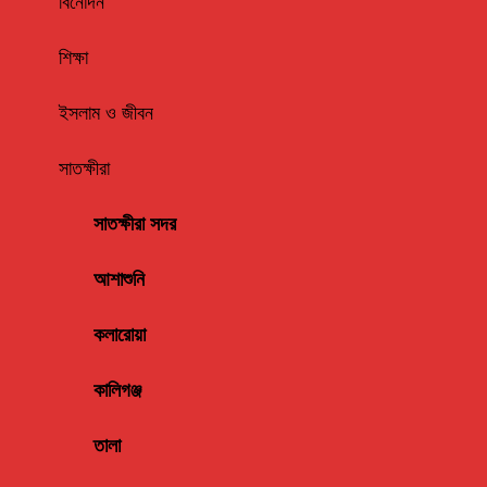
বিনোদন
শিক্ষা
ইসলাম ও জীবন
সাতক্ষীরা
সাতক্ষীরা সদর
আশাশুনি
কলারোয়া
কালিগঞ্জ
তালা