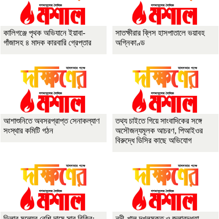
কালিগঞ্জে পৃথক অভিযানে ইয়াবা-
সাতক্ষীরার ব্লিস হাসপাতালে ভয়াবহ
গাঁজাসহ ৪ মাদক কারবারি গ্রেপ্তার
অগ্নিকাণ্ড
আশাশুনিতে অবসরপ্রাপ্ত সেনাকল্যাণ
তথ্য চাইতে গিয়ে সাংবাদিকের সঙ্গে
সংস্থার কমিটি গঠন
অসৌজন্যমূলক আচরণ, পিআইওর
বিরুদ্ধে ডিসির কাছে অভিযোগ
ডিলার মূল্যের বেশি দামে সার বিক্রি:
নদী-খাল দখলমুক্ত ও জলাবদ্ধতা