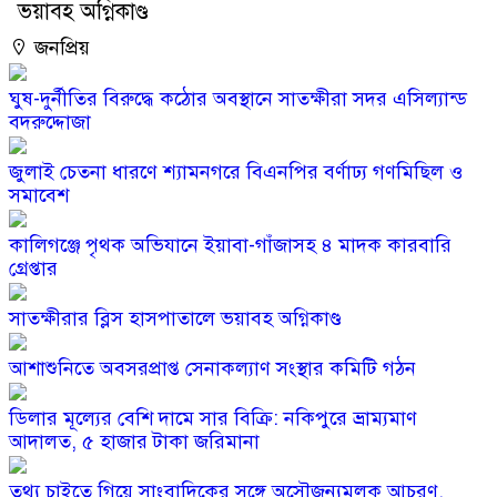
ভয়াবহ অগ্নিকাণ্ড
জনপ্রিয়
ঘুষ-দুর্নীতির বিরুদ্ধে কঠোর অবস্থানে সাতক্ষীরা সদর এসিল্যান্ড
বদরুদ্দোজা
জুলাই চেতনা ধারণে শ্যামনগরে বিএনপির বর্ণাঢ্য গণমিছিল ও
সমাবেশ
কালিগঞ্জে পৃথক অভিযানে ইয়াবা-গাঁজাসহ ৪ মাদক কারবারি
গ্রেপ্তার
সাতক্ষীরার ব্লিস হাসপাতালে ভয়াবহ অগ্নিকাণ্ড
আশাশুনিতে অবসরপ্রাপ্ত সেনাকল্যাণ সংস্থার কমিটি গঠন
ডিলার মূল্যের বেশি দামে সার বিক্রি: নকিপুরে ভ্রাম্যমাণ
আদালত, ৫ হাজার টাকা জরিমানা
তথ্য চাইতে গিয়ে সাংবাদিকের সঙ্গে অসৌজন্যমূলক আচরণ,