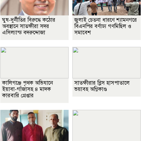
ঘুষ-দুর্নীতির বিরুদ্ধে কঠোর
জুলাই চেতনা ধারণে শ্যামনগরে
অবস্থানে সাতক্ষীরা সদর
বিএনপির বর্ণাঢ্য গণমিছিল ও
এসিল্যান্ড বদরুদ্দোজা
সমাবেশ
কালিগঞ্জে পৃথক অভিযানে
সাতক্ষীরার ব্লিস হাসপাতালে
ইয়াবা-গাঁজাসহ ৪ মাদক
ভয়াবহ অগ্নিকাণ্ড
কারবারি গ্রেপ্তার