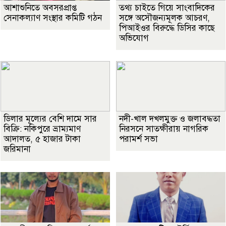
আশাশুনিতে অবসরপ্রাপ্ত
তথ্য চাইতে গিয়ে সাংবাদিকের
সেনাকল্যাণ সংস্থার কমিটি গঠন
সঙ্গে অসৌজন্যমূলক আচরণ,
পিআইওর বিরুদ্ধে ডিসির কাছে
অভিযোগ
ডিলার মূল্যের বেশি দামে সার
নদী-খাল দখলমুক্ত ও জলাবদ্ধতা
বিক্রি: নকিপুরে ভ্রাম্যমাণ
নিরসনে সাতক্ষীরায় নাগরিক
আদালত, ৫ হাজার টাকা
পরামর্শ সভা
জরিমানা