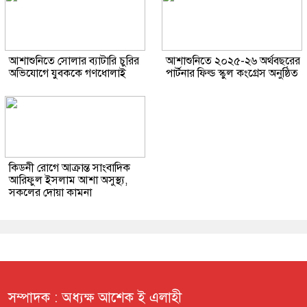
আশাশুনিতে সোলার ব্যাটারি চুরির
আশাশুনিতে ২০২৫-২৬ অর্থবছরের
অভিযোগে যুবককে গণধোলাই
পার্টনার ফিল্ড স্কুল কংগ্রেস অনুষ্ঠিত
কিডনী রোগে আক্রান্ত সাংবাদিক
আরিফুল ইসলাম আশা অসুস্থ্য,
সকলের দোয়া কামনা
সম্পাদক : অধ্যক্ষ আশেক ই এলাহী