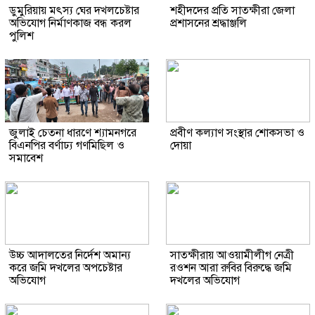
ডুমুরিয়ায় মৎস্য ঘের দখলচেষ্টার
শহীদদের প্রতি সাতক্ষীরা জেলা
অভিযোগ নির্মাণকাজ বন্ধ করল
প্রশাসনের শ্রদ্ধাঞ্জলি
পুলিশ
জুলাই চেতনা ধারণে শ্যামনগরে
প্রবীণ কল্যাণ সংস্থার শোকসভা ও
বিএনপির বর্ণাঢ্য গণমিছিল ও
দোয়া
সমাবেশ
উচ্চ আদালতের নির্দেশ অমান্য
সাতক্ষীরায় আওয়ামীলীগ নেত্রী
করে জমি দখলের অপচেষ্টার
রওশন আরা রুবির বিরুদ্ধে জমি
অভিযোগ
দখলের অভিযোগ