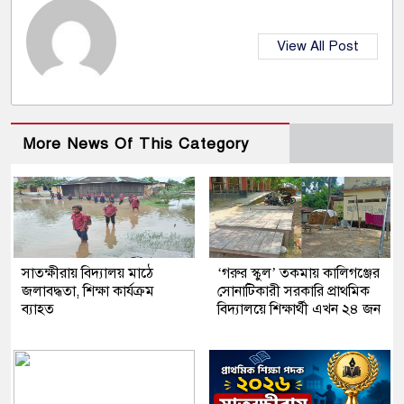
View All Post
More News Of This Category
সাতক্ষীরায় বিদ্যালয় মাঠে
‘গরুর স্কুল’ তকমায় কালিগঞ্জের
জলাবদ্ধতা, শিক্ষা কার্যক্রম
সোনাটিকারী সরকারি প্রাথমিক
ব্যাহত
বিদ্যালয়ে শিক্ষার্থী এখন ২৪ জন