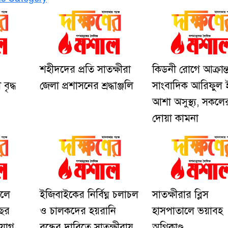
শহীদদের প্রতি সাতক্ষীরা
কিডনী রোগে আক্রান্
বৃদ্ধ
জেলা প্রশাসনের শ্রদ্ধাঞ্জলি
সাংবাদিক আরিফুল
আশা অসুস্থ্য, সকলে
দোয়া কামনা
খলে
ইজিবাইকের নির্বিঘ্ন চলাচল
সাতক্ষীরার ব্লিস
ছের
ও চালকদের হয়রানি
হাসপাতালে ভয়াবহ
যোগ
বন্ধের দাবিতে সাতক্ষীরায়
অগ্নিকাণ্ড