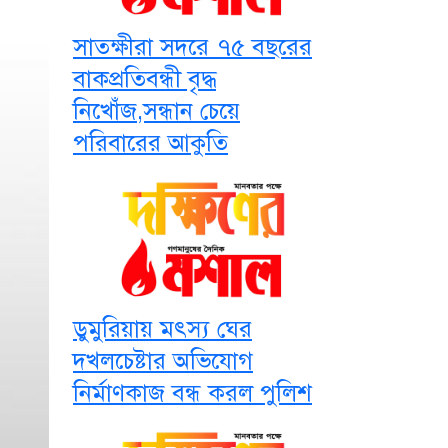
সাতক্ষীরা সদরে ৭৫ বছরের
বাকপ্রতিবন্ধী বৃদ্ধ
নিখোঁজ,সন্ধান চেয়ে
পরিবারের আকুতি
ডুমুরিয়ায় মৎস্য ঘের
দখলচেষ্টার অভিযোগ
নির্মাণকাজ বন্ধ করল পুলিশ