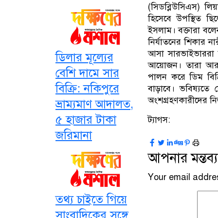
(সিডব্লিউসিএস) লি
হিসেবে উপস্থিত ছিল
ইসলাম। বক্তারা বলে
নির্যাতনের শিকার ন
আসা সারভাইভাররা সম
ডিলার মূল্যের
আয়োজন। তারা আরও ব
বেশি দামে সার
পালন করে ডিম বিক্
বিক্রি: নকিপুরে
বাড়াবে। ভবিষ্যতে
অংশগ্রহণকারীদের ন
ভ্রাম্যমাণ আদালত,
৫ হাজার টাকা
ট্যাগস:
জরিমানা
আপনার মন্তব্য
Your email addres
তথ্য চাইতে গিয়ে
সাংবাদিকের সঙ্গে