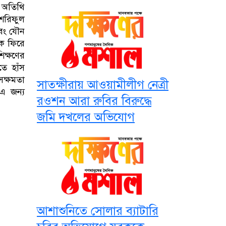
 অতিথি
 শরিফুল
এবং যৌন
কে ফিরে
িক্ষণের
ে হাঁস
ক্ষমতা
সাতক্ষীরায় আওয়ামীলীগ নেত্রী
এ জন্য
রওশন আরা রুবির বিরুদ্ধে
জমি দখলের অভিযোগ
আশাশুনিতে সোলার ব্যাটারি