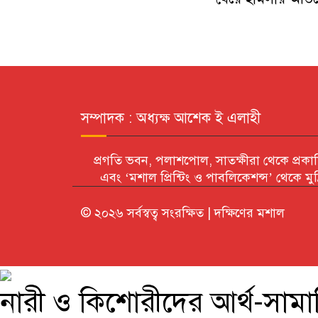
সম্পাদক : অধ্যক্ষ আশেক ই এলাহী
প্রগতি ভবন, পলাশপোল, সাতক্ষীরা থেকে প্রকা
এবং ‘মশাল প্রিন্টিং ও পাবলিকেশন্স’ থেকে মুদ
© ২০২৬ সর্বস্বত্ব সংরক্ষিত | দক্ষিণের মশাল
নারী ও কিশোরীদের আর্থ-সামাজি