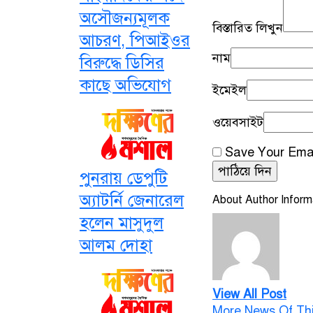
অসৌজন্যমূলক
বিস্তারিত লিখুন
আচরণ, পিআইওর
নাম
বিরুদ্ধে ডিসির
কাছে অভিযোগ
ইমেইল
ওয়েবসাইট
Save Your Emai
পুনরায় ডেপুটি
অ্যাটর্নি জেনারেল
About Author Inform
হলেন মাসুদুল
আলম দোহা
View All Post
More News Of Th