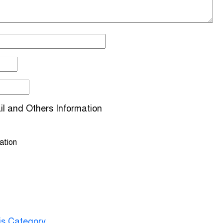
l and Others Information
ation
is Category