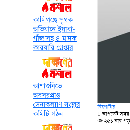
কালিগঞ্জে পৃথক
অভিযানে ইয়াবা-
গাঁজাসহ ৪ মাদক
কারবারি গ্রেপ্তার
আশাশুনিতে
অবসরপ্রাপ্ত
সেনাকল্যাণ সংস্থার
রিপোর্টার
কমিটি গঠন
আপডেট সময়: ০
২৫১ বার পড়