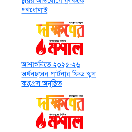
চুরির অভিযোগে যুবককে
গণধোলাই
আশাশুনিতে ২০২৫-২৬
অর্থবছরের পার্টনার ফিল্ড স্কুল
কংগ্রেস অনুষ্ঠিত