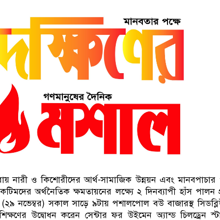
রায় নারী ও কিশোরীদের আর্থ-সামাজিক উন্নয়ন এবং মানবপাচার
কটিমদের অর্থনৈতিক ক্ষমতায়নের লক্ষ্যে ২ দিনব্যাপী হাঁস পালন প্
র (২৯ নভেম্বর) সকাল সাড়ে ৯টায় পশালপোল বউ বাজারস্থ সিডব্
প্রশিক্ষণের উদ্বোধন করেন সেন্টার ফর উইমেন অ্যান্ড চিলড্রেন স্