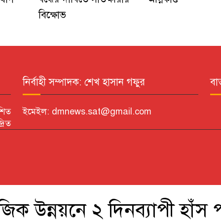
বিক্ষোভ
নির্বাহী সম্পাদক: শেখ হাসান গফুর
বা
শিত
ইমেইল: dmnews.sat@gmail.com
্রিত
ক উন্নয়নে ২ দিনব্যাপী হাঁস প