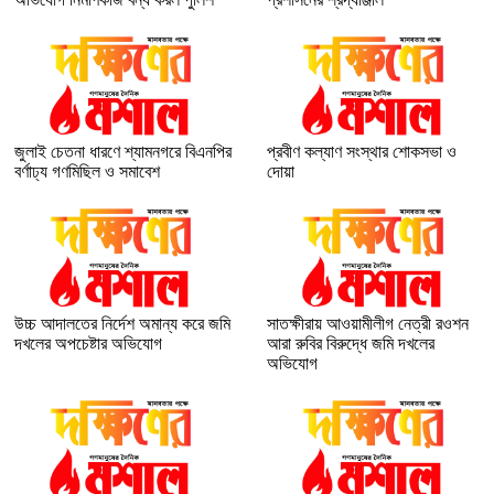
জুলাই চেতনা ধারণে শ্যামনগরে বিএনপির
প্রবীণ কল্যাণ সংস্থার শোকসভা ও
বর্ণাঢ্য গণমিছিল ও সমাবেশ
দোয়া
উচ্চ আদালতের নির্দেশ অমান্য করে জমি
সাতক্ষীরায় আওয়ামীলীগ নেত্রী রওশন
দখলের অপচেষ্টার অভিযোগ
আরা রুবির বিরুদ্ধে জমি দখলের
অভিযোগ