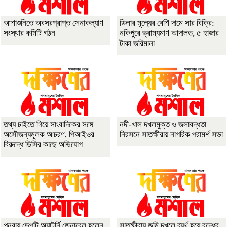
আশাশুনিতে অবসরপ্রাপ্ত সেনাকল্যাণ
ডিলার মূল্যের বেশি দামে সার বিক্রি:
সংস্থার কমিটি গঠন
নকিপুরে ভ্রাম্যমাণ আদালত, ৫ হাজার
টাকা জরিমানা
তথ্য চাইতে গিয়ে সাংবাদিকের সঙ্গে
নদী-খাল দখলমুক্ত ও জলাবদ্ধতা
অসৌজন্যমূলক আচরণ, পিআইওর
নিরসনে সাতক্ষীরায় নাগরিক পরামর্শ সভা
বিরুদ্ধে ডিসির কাছে অভিযোগ
পুনরায় ডেপুটি অ্যাটর্নি জেনারেল হলেন
সাতক্ষীরায় জমি দখলে ব্যর্থ হয়ে বৃদ্ধের