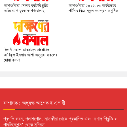
আশাশুনিতে সোলার ব্যাটারি চুরির
আশাশুনিতে ২০২৫-২৬ অর্থবছরের
অভিযোগে যুবককে গণধোলাই
পার্টনার ফিল্ড স্কুল কংগ্রেস অনুষ্ঠিত
কিডনী রোগে আক্রান্ত সাংবাদিক
আরিফুল ইসলাম আশা অসুস্থ্য, সকলের
দোয়া কামনা
সম্পাদক : অধ্যক্ষ আশেক ই এলাহী
প্রগতি ভবন, পলাশপোল, সাতক্ষীরা থেকে প্রকাশিত এবং ‘মশাল প্রিন্টিং ও
পাবলিকেশন্স’ থেকে মুদ্রিত