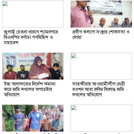
জুলাই চেতনা ধারণে শ্যামনগরে
প্রবীণ কল্যাণ সংস্থার শোকসভা ও
বিএনপির বর্ণাঢ্য গণমিছিল ও
দোয়া
সমাবেশ
উচ্চ আদালতের নির্দেশ অমান্য
সাতক্ষীরায় আওয়ামীলীগ নেত্রী
করে জমি দখলের অপচেষ্টার
রওশন আরা রুবির বিরুদ্ধে জমি
অভিযোগ
দখলের অভিযোগ