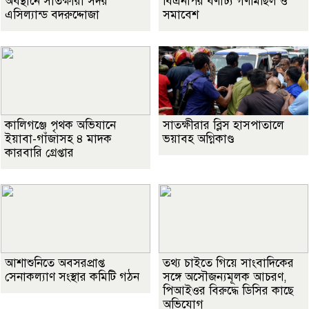
অবস্থানে সাতক্ষীরা সদর
বিএনপির বর্ণাঢ্য গণমিছিল ও
এসিল্যান্ড বদরুদ্দোজা
সমাবেশ
কালিগঞ্জে পৃথক অভিযানে
সাতক্ষীরার ব্লিস হাসপাতালে
ইয়াবা-গাঁজাসহ ৪ মাদক
ভয়াবহ অগ্নিকাণ্ড
কারবারি গ্রেপ্তার
আশাশুনিতে অবসরপ্রাপ্ত
তথ্য চাইতে গিয়ে সাংবাদিকের
সেনাকল্যাণ সংস্থার কমিটি গঠন
সঙ্গে অসৌজন্যমূলক আচরণ,
পিআইওর বিরুদ্ধে ডিসির কাছে
অভিযোগ