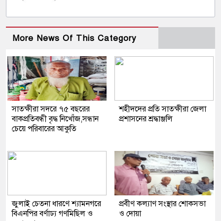
More News Of This Category
সাতক্ষীরা সদরে ৭৫ বছরের
শহীদদের প্রতি সাতক্ষীরা জেলা
বাকপ্রতিবন্ধী বৃদ্ধ নিখোঁজ,সন্ধান
প্রশাসনের শ্রদ্ধাঞ্জলি
চেয়ে পরিবারের আকুতি
জুলাই চেতনা ধারণে শ্যামনগরে
প্রবীণ কল্যাণ সংস্থার শোকসভা
বিএনপির বর্ণাঢ্য গণমিছিল ও
ও দোয়া