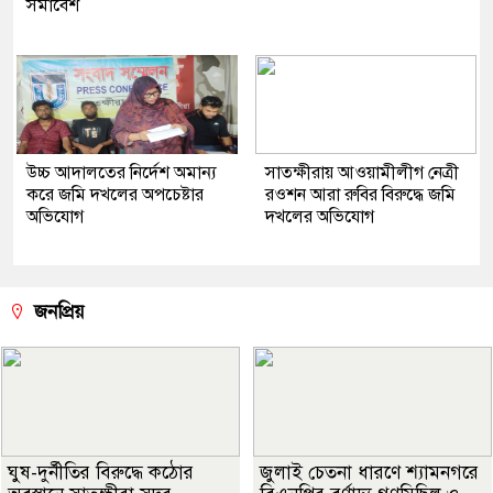
সমাবেশ
উচ্চ আদালতের নির্দেশ অমান্য
সাতক্ষীরায় আওয়ামীলীগ নেত্রী
করে জমি দখলের অপচেষ্টার
রওশন আরা রুবির বিরুদ্ধে জমি
অভিযোগ
দখলের অভিযোগ
জনপ্রিয়
ঘুষ-দুর্নীতির বিরুদ্ধে কঠোর
জুলাই চেতনা ধারণে শ্যামনগরে