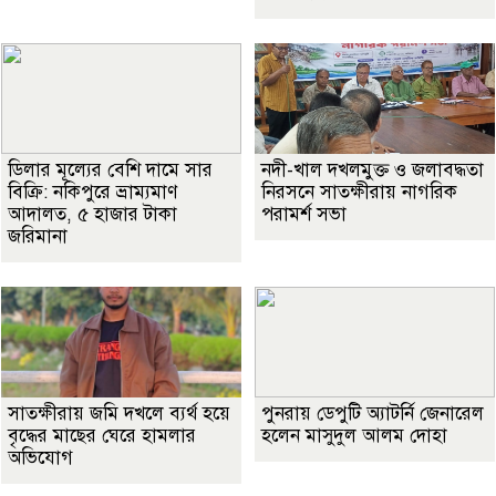
ডিলার মূল্যের বেশি দামে সার
নদী-খাল দখলমুক্ত ও জলাবদ্ধতা
বিক্রি: নকিপুরে ভ্রাম্যমাণ
নিরসনে সাতক্ষীরায় নাগরিক
আদালত, ৫ হাজার টাকা
পরামর্শ সভা
জরিমানা
সাতক্ষীরায় জমি দখলে ব্যর্থ হয়ে
পুনরায় ডেপুটি অ্যাটর্নি জেনারেল
বৃদ্ধের মাছের ঘেরে হামলার
হলেন মাসুদুল আলম দোহা
অভিযোগ