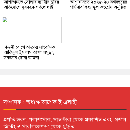
আশাশুনিতে সোলার ব্যাটারি চুরির
আশাশুনিতে ২০২৫-২৬ অর্থবছরের
অভিযোগে যুবককে গণধোলাই
পার্টনার ফিল্ড স্কুল কংগ্রেস অনুষ্ঠিত
কিডনী রোগে আক্রান্ত সাংবাদিক
আরিফুল ইসলাম আশা অসুস্থ্য,
সকলের দোয়া কামনা
সম্পাদক : অধ্যক্ষ আশেক ই এলাহী
প্রগতি ভবন, পলাশপোল, সাতক্ষীরা থেকে প্রকাশিত এবং ‘মশাল
প্রিন্টিং ও পাবলিকেশন্স’ থেকে মুদ্রিত