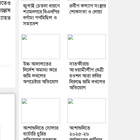
্যতেও
জুলাই চেতনা ধারণে
প্রবীণ কল্যাণ সংস্থার
্তোষ
শ্যামনগরে বিএনপির
শোকসভা ও দোয়া
যাহত
বর্ণাঢ্য গণমিছিল ও
সমাবেশ
উচ্চ আদালতের
সাতক্ষীরায়
নির্দেশ অমান্য করে
আওয়ামীলীগ নেত্রী
জমি দখলের
রওশন আরা রুবির
অপচেষ্টার অভিযোগ
বিরুদ্ধে জমি দখলের
অভিযোগ
আশাশুনিতে সোলার
আশাশুনিতে
ব্যাটারি চুরির
২০২৫-২৬