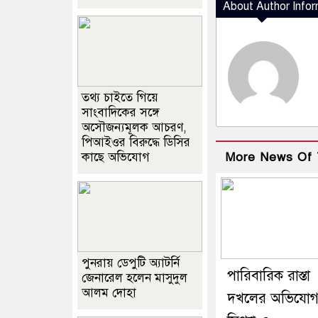
About Author Infor
তথ্য চাইতে গিয়ে
সাংবাদিকের সঙ্গে
অসৌজন্যমূলক আচরণ,
পিআইওর বিরুদ্ধে ডিসির
কাছে অভিযোগ
More News Of 
পুনরায় ডেপুটি অ্যাটর্নি
পারিবারিক রাস্তা
জেনারেল হলেন মাসুদুল
আলম দোহা
দখলের অভিযো