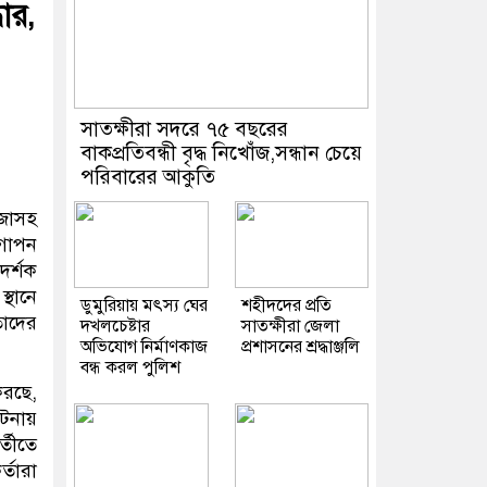
ার,
সাতক্ষীরা সদরে ৭৫ বছরের
বাকপ্রতিবন্ধী বৃদ্ধ নিখোঁজ,সন্ধান চেয়ে
পরিবারের আকুতি
ঁজাসহ
গোপন
দর্শক
্থানে
ডুমুরিয়ায় মৎস্য ঘের
শহীদদের প্রতি
তাদের
দখলচেষ্টার
সাতক্ষীরা জেলা
অভিযোগ নির্মাণকাজ
প্রশাসনের শ্রদ্ধাঞ্জলি
বন্ধ করল পুলিশ
করছে,
ঘটনায়
্তীতে
্তারা