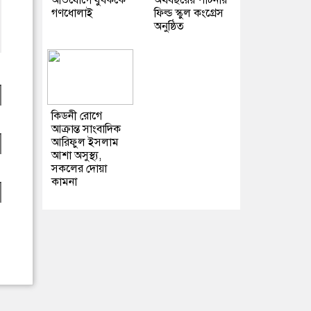
অভিযোগে যুবককে
অর্থবছরের পার্টনার
গণধোলাই
ফিল্ড স্কুল কংগ্রেস
অনুষ্ঠিত
কিডনী রোগে
আক্রান্ত সাংবাদিক
আরিফুল ইসলাম
আশা অসুস্থ্য,
সকলের দোয়া
কামনা