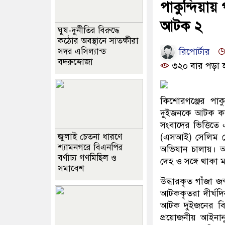
পাকুন্দিয়ায়
আটক ২
ঘুষ-দুর্নীতির বিরুদ্ধে
কঠোর অবস্থানে সাতক্ষীরা
রিপোর্টার
সদর এসিল্যান্ড
বদরুদ্দোজা
৩২০ বার পড়া 
কিশোরগঞ্জের পাক
দুইজনকে আটক কর
সংবাদের ভিত্তিতে
জুলাই চেতনা ধারণে
(এসআই) সেলিম হোসা
শ্যামনগরে বিএনপির
অভিযান চালায়। অ
বর্ণাঢ্য গণমিছিল ও
দেহ ও সঙ্গে থাকা 
সমাবেশ
উদ্ধারকৃত গাঁজা জ
আটককৃতরা দীর্ঘদ
আটক দুইজনের বিরু
প্রয়োজনীয় আইনানু