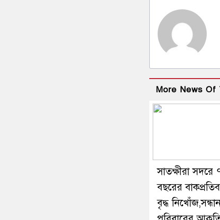
More News Of 
সাতক্ষীরা সদরে 
বছরের বাকপ্রতিবন
বৃদ্ধ নিখোঁজ,সন্ধা
পরিবারের আকুত