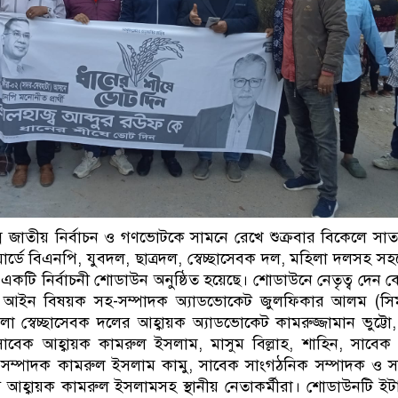
্ন জাতীয় নির্বাচন ও গণভোটকে সামনে রেখে শুক্রবার বিকেলে সাতক
্ডে বিএনপি, যুবদল, ছাত্রদল, স্বেচ্ছাসেবক দল, মহিলা দলসহ স
কটি নির্বাচনী শোডাউন অনুষ্ঠিত হয়েছে। শোডাউনে নেতৃত্ব দেন কেন্
লের আইন বিষয়ক সহ-সম্পাদক অ্যাডভোকেট জুলফিকার আলম (সিম
লা স্বেচ্ছাসেবক দলের আহ্বায়ক অ্যাডভোকেট কামরুজ্জামান ভুট্টো
সাবেক আহ্বায়ক কামরুল ইসলাম, মাসুম বিল্লাহ, শাহিন, সাবে
সম্পাদক কামরুল ইসলাম কামু, সাবেক সাংগঠনিক সম্পাদক ও 
ম আহ্বায়ক কামরুল ইসলামসহ স্থানীয় নেতাকর্মীরা। শোডাউনটি ইট