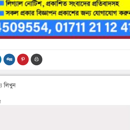
য লিখুন
ন