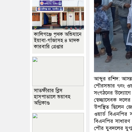
কালিগঞ্জে পৃথক অভিযানে
ইয়াবা-গাঁজাসহ ৪ মাদক
কারবারি গ্রেপ্তার
আব্দুর রশিদ: আসন
পৌরসভার ৭নং ওয়ার
সাতক্ষীরার ব্লিস
সংগঠনের উদ্যোগে এ
হাসপাতালে ভয়াবহ
স্বেচ্ছাসেবক দ
অগ্নিকাণ্ড
উপস্থিত ছিলেন জে
ওয়ার্ড বিএনপির 
বিএনপির সাধারণ 
পৌর যুবদলের যুগ্