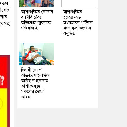
িকতলা
তীকের
আশাশুনিতে সোলার
আশাশুনিতে
ানান।
ব্যাটারি চুরির
২০২৫-২৬
অভিযোগে যুবককে
অর্থবছরের পার্টনার
কারসহ
গণধোলাই
ফিল্ড স্কুল কংগ্রেস
অনুষ্ঠিত
কিডনী রোগে
আক্রান্ত সাংবাদিক
আরিফুল ইসলাম
আশা অসুস্থ্য,
সকলের দোয়া
কামনা