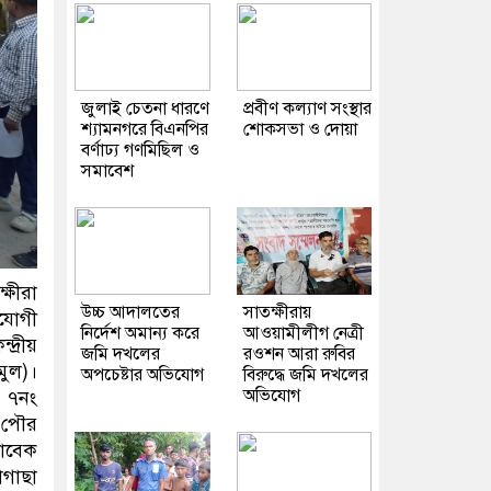
জুলাই চেতনা ধারণে
প্রবীণ কল্যাণ সংস্থার
শ্যামনগরে বিএনপির
শোকসভা ও দোয়া
বর্ণাঢ্য গণমিছিল ও
সমাবেশ
্ষীরা
উচ্চ আদালতের
সাতক্ষীরায়
হযোগী
নির্দেশ অমান্য করে
আওয়ামীলীগ নেত্রী
দ্রীয়
জমি দখলের
রওশন আরা রুবির
ুল)।
অপচেষ্টার অভিযোগ
বিরুদ্ধে জমি দখলের
অভিযোগ
, ৭নং
ক পৌর
সাবেক
াগাছা