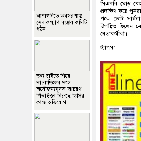
সিএনবি মোড় থেকে
প্রদক্ষিণ করে পু
আশাশুনিতে অবসরপ্রাপ্ত
পক্ষে ভোট প্রার্
সেনাকল্যাণ সংস্থার কমিটি
উপস্থিত ছিলেন ম
গঠন
নেতাকর্মীরা।
ট্যাগস:
তথ্য চাইতে গিয়ে
সাংবাদিকের সঙ্গে
অসৌজন্যমূলক আচরণ,
পিআইওর বিরুদ্ধে ডিসির
কাছে অভিযোগ