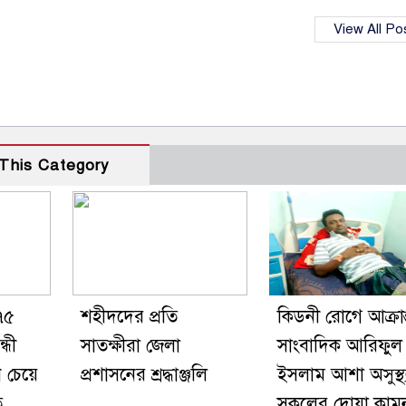
View All Po
This Category
৭৫
শহীদদের প্রতি
কিডনী রোগে আক্রান
্ধী
সাতক্ষীরা জেলা
সাংবাদিক আরিফুল
ন চেয়ে
প্রশাসনের শ্রদ্ধাঞ্জলি
ইসলাম আশা অসুস্থ্
ি
সকলের দোয়া কাম