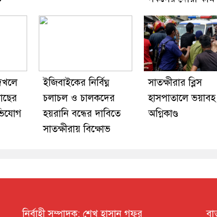
 দখলে
ইজিবাইকের নির্বিঘ্ন
সাতক্ষীরার ব্লিস
 মাছের
চলাচল ও চালকদের
হাসপাতালে ভয়াবহ
ভিযোগ
হয়রানি বন্ধের দাবিতে
অগ্নিকাণ্ড
সাতক্ষীরায় বিক্ষোভ
নির্বাহী সম্পাদক: শেখ হাসান গফুর
বা