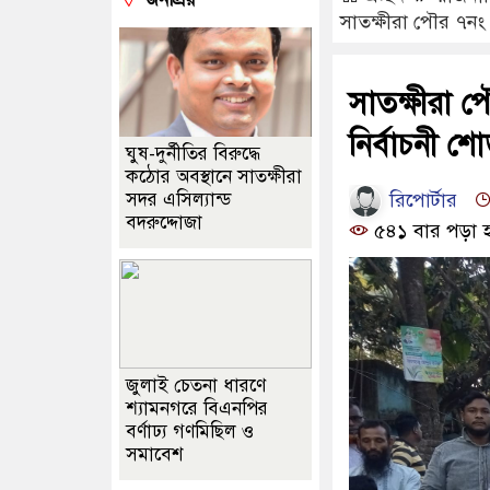
সাতক্ষীরা পৌর ৭নং 
সাতক্ষীরা প
নির্বাচনী শ
ঘুষ-দুর্নীতির বিরুদ্ধে
কঠোর অবস্থানে সাতক্ষীরা
রিপোর্টার
সদর এসিল্যান্ড
বদরুদ্দোজা
৫৪১ বার পড়া 
জুলাই চেতনা ধারণে
শ্যামনগরে বিএনপির
বর্ণাঢ্য গণমিছিল ও
সমাবেশ