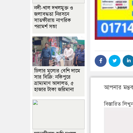
নদী-খাল দখলমুক্ত ও
জলাবদ্ধতা নিরসনে
সাতক্ষীরায় নাগরিক
পরামর্শ সভা
ডিলার মূল্যের বেশি দামে
সার বিক্রি: নকিপুরে
ভ্রাম্যমাণ আদালত, ৫
আপনার মন্তব্
হাজার টাকা জরিমানা
বিস্তারিত লিখু