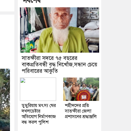
সর্বশেষ
সাতক্ষীরা সদরে ৭৫ বছরের
বাকপ্রতিবন্ধী বৃদ্ধ নিখোঁজ,সন্ধান চেয়ে
পরিবারের আকুতি
ডুমুরিয়ায় মৎস্য ঘের
শহীদদের প্রতি
দখলচেষ্টার
সাতক্ষীরা জেলা
অভিযোগ নির্মাণকাজ
প্রশাসনের শ্রদ্ধাঞ্জলি
বন্ধ করল পুলিশ