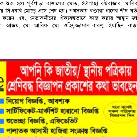
 শুরু হয়ে পূর্বপাড়া বাঙালের মোড়, ইটাগাছা বউবাজার, মান
নরায় সিএনবি মোড়ে এসে শেষ হয়। পথসভায় বক্তারা ধানের শীষ প্র
থনা করেন এবং নেতাকর্মীদের ঐক্যবদ্ধভাবে কাজ করার আহ্বান জ
ো. আজম, মো. আরিফ, মো. ওহিদুজ্জামান বাবলু, ইয়াছিন, বাক্