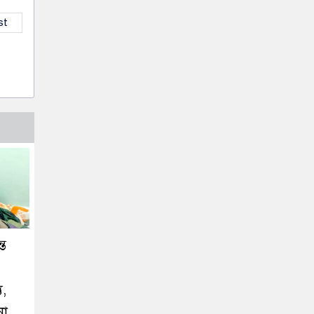
st
্ত
য,
না