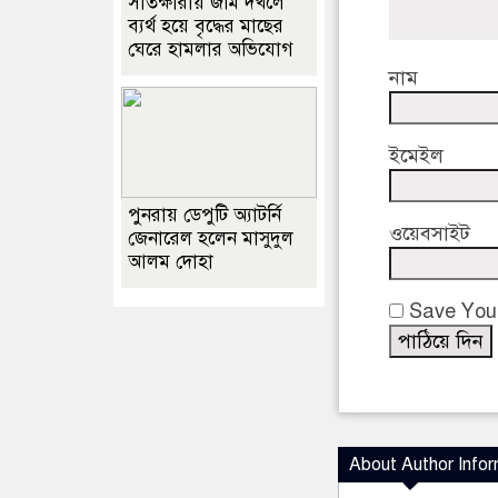
সাতক্ষীরায় জমি দখলে
ব্যর্থ হয়ে বৃদ্ধের মাছের
ঘেরে হামলার অভিযোগ
নাম
ইমেইল
পুনরায় ডেপুটি অ্যাটর্নি
ওয়েবসাইট
জেনারেল হলেন মাসুদুল
আলম দোহা
Save Your
About Author Infor