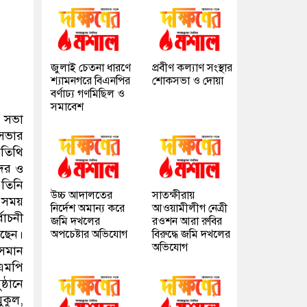
জুলাই চেতনা ধারণে
প্রবীণ কল্যাণ সংস্থার
শ্যামনগরে বিএনপির
শোকসভা ও দোয়া
বর্ণাঢ্য গণমিছিল ও
সমাবেশ
ম সভা
 সভার
অতিথি
সদর ও
 তিনি
উচ্চ আদালতের
সাতক্ষীরায়
 সময়
নির্দেশ অমান্য করে
আওয়ামীলীগ নেত্রী
বাচনী
জমি দখলের
রওশন আরা রুবির
েছেন।
অপচেষ্টার অভিযোগ
বিরুদ্ধে জমি দখলের
অভিযোগ
সমান
এমপি
্ঠানে
ুকুল,