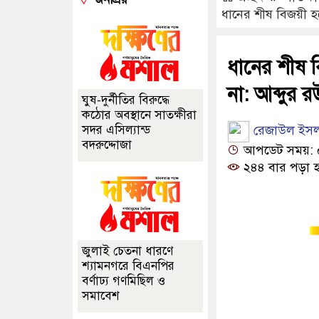
ধানের শীষ বিজয়ী হ
ধানের শীষ ব
না: আব্দুর 
ঘুষ-দুর্নীতির বিরুদ্ধে
কঠোর অবস্থানে সাতক্ষীরা
রেজাউল ইস
সদর এসিল্যান্ড
বদরুদ্দোজা
আপডেট সময়: ০৫:
২৪৪ বার পড়া হ
জুলাই চেতনা ধারণে
শ্যামনগরে বিএনপির
বর্ণাঢ্য গণমিছিল ও
সমাবেশ