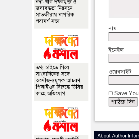
নদী-খাল দখলমুক্ত ও
জলাবদ্ধতা নিরসনে
সাতক্ষীরায় নাগরিক
পরামর্শ সভা
নাম
ইমেইল
তথ্য চাইতে গিয়ে
ওয়েবসাইট
সাংবাদিকের সঙ্গে
অসৌজন্যমূলক আচরণ,
পিআইওর বিরুদ্ধে ডিসির
Save Your
কাছে অভিযোগ
About Author Infor