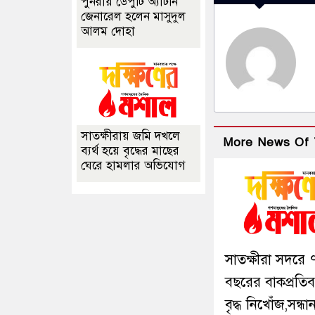
পুনরায় ডেপুটি অ্যাটর্নি
জেনারেল হলেন মাসুদুল
আলম দোহা
সাতক্ষীরায় জমি দখলে
More News Of 
ব্যর্থ হয়ে বৃদ্ধের মাছের
ঘেরে হামলার অভিযোগ
সাতক্ষীরা সদরে 
বছরের বাকপ্রতিবন
বৃদ্ধ নিখোঁজ,সন্ধা