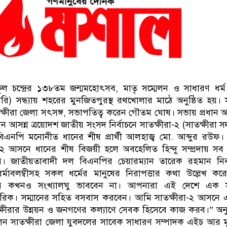
অনুকূল চন্দ্রের ১৩৮তম জন্মমহোৎসব, মাতৃ সম্মেলন ও সাধারণ ধর্
ুয়ারি) সন্ধ্যায় শহরের মুনজিতপুরস্থ রথখোলার মাঠে অনুষ্ঠিত হয়।
ষীরা জেলা সৎসঙ্গ, সভাপতিত্ব করেন গৌতম ঘোষ। সভায় প্রধান 
েন আসন্ন ত্রয়োদশ জাতীয় সংসদ নির্বাচনে সাতক্ষীরা-২ (সাতক্ষীরা 
িএনপি মনোনীত ধানের শীষ প্রার্থী আলহাজ্ব মো. আব্দুর রউফ।
-২ আসনে ধানের শীষ বিজয়ী হলে অবহেলিত হিন্দু সম্প্রদায় সব
 জাতীয়তাবাদী দল বিএনপির চেয়ারম্যান তারেক রহমান নির্
ধর্মাবলম্বীসহ সকল ধর্মের মানুষের নিরাপত্তার কথা উল্লেখ কর
র কখনও সংখ্যালঘু ভাববেন না। আপনারা এই দেশে এক 
রিক। সম্মানের সহিত বসবাস করবেন। আমি সাতক্ষীরা-২ আসনে 
ক্ষীরার উন্নয়ন ও জনগণের কল্যাণে সেবক হিসেবে কাজ করব।” অনুষ
েন সাতক্ষীরা জেলা যুবদলের সাবেক সাধারণ সম্পাদক এইচ আর ম