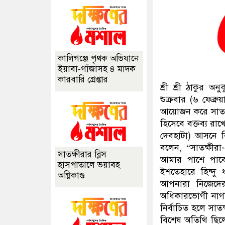
কালিগঞ্জে পৃথক অভিযানে
ইয়াবা-গাঁজাসহ ৪ মাদক
কারবারি গ্রেপ্তার
শ্রী শ্রী ঠাকুর 
শুক্রবার (৬ ফেব্র
আয়োজন করে সাতক্
হিসেবে বক্তব্য রাখ
দেবহাটা) আসনে ব
বলেন, “সাতক্ষীরা
সাতক্ষীরার ব্লিস
আমার পাশে পাবে।
হাসপাতালে ভয়াবহ
ইশতেহারে হিন্দু 
অগ্নিকাণ্ড
আপনারা নিজেদে
অধিকারভোগী নাগ
নির্বাচিত হলে সাত
বিশেষ অতিথি ছিল