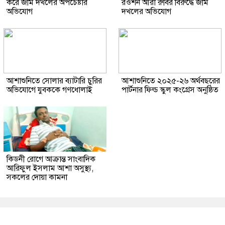
করে জমি দখলের অপচেষ্টার
রওশন আরা রুবির বিরুদ্ধে জমি
অভিযোগ
দখলের অভিযোগ
আশাশুনিতে সোলার ব্যাটারি চুরির
আশাশুনিতে ২০২৫-২৬ অর্থবছরের
অভিযোগে যুবককে গণধোলাই
পার্টনার ফিল্ড স্কুল কংগ্রেস অনুষ্ঠিত
কিডনী রোগে আক্রান্ত সাংবাদিক
আরিফুল ইসলাম আশা অসুস্থ্য,
সকলের দোয়া কামনা