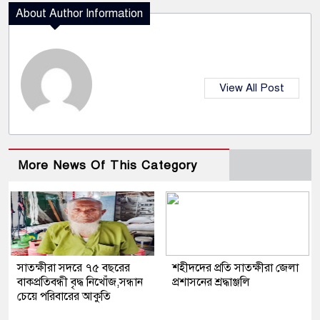
About Author Information
View All Post
More News Of This Category
সাতক্ষীরা সদরে ৭৫ বছরের
শহীদদের প্রতি সাতক্ষীরা জেলা
বাকপ্রতিবন্ধী বৃদ্ধ নিখোঁজ,সন্ধান
প্রশাসনের শ্রদ্ধাঞ্জলি
চেয়ে পরিবারের আকুতি