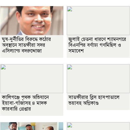
ঘুষ-দুর্নীতির বিরুদ্ধে কঠোর
জুলাই চেতনা ধারণে শ্যামনগরে
অবস্থানে সাতক্ষীরা সদর
বিএনপির বর্ণাঢ্য গণমিছিল ও
এসিল্যান্ড বদরুদ্দোজা
সমাবেশ
কালিগঞ্জে পৃথক অভিযানে
সাতক্ষীরার ব্লিস হাসপাতালে
ইয়াবা-গাঁজাসহ ৪ মাদক
ভয়াবহ অগ্নিকাণ্ড
কারবারি গ্রেপ্তার