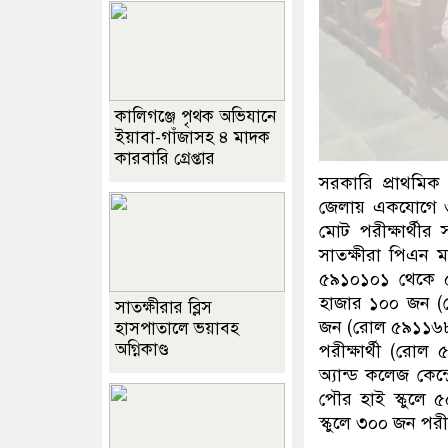
কালিগঞ্জে পৃথক অভিযানে
ইয়াবা-গাঁজাসহ ৪ মাদক
কারবারি গ্রেপ্তার
সরকারি প্রাথমিক 
জেলায় একযোগে ৩২ট
মোট পরীক্ষার্থীর 
সাতক্ষীরা পিএন ম
৫৯১০১০১ থেকে ৫৯১
হাজার ১০০ জন (র
সাতক্ষীরার ব্লিস
জন (রোল ৫৯১১৬৮১
হাসপাতালে ভয়াবহ
অগ্নিকাণ্ড
পরীক্ষার্থী (রোল
অ্যান্ড কলেজ কেন
পৌর হাই স্কুলে
স্কুলে ৩০০ জন পর