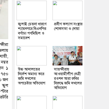
জুলাই চেতনা ধারণে
প্রবীণ কল্যাণ সংস্থার
শ্যামনগরে বিএনপির
শোকসভা ও দোয়া
বর্ণাঢ্য গণমিছিল ও
সমাবেশ
্ষীরা
জেলায়
যায়ী,
নম্বর
লেন ১
উচ্চ আদালতের
সাতক্ষীরায়
ে ৭৫০
নির্দেশ অমান্য করে
আওয়ামীলীগ নেত্রী
জমি দখলের
রওশন আরা রুবির
০০ জন
অপচেষ্টার অভিযোগ
বিরুদ্ধে জমি দখলের
স্কুল
অভিযোগ
স্টার
েটরি