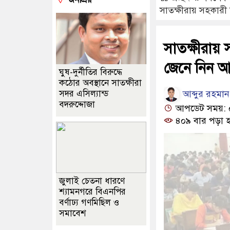
সাতক্ষীরায় সহকারী শ
সাতক্ষীরায় 
জেনে নিন আপ
ঘুষ-দুর্নীতির বিরুদ্ধে
কঠোর অবস্থানে সাতক্ষীরা
আব্দুর রহমান
সদর এসিল্যান্ড
বদরুদ্দোজা
আপডেট সময়: ০৯:
৪০৯ বার পড়া হ
জুলাই চেতনা ধারণে
শ্যামনগরে বিএনপির
বর্ণাঢ্য গণমিছিল ও
সমাবেশ