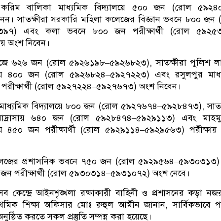
ুল করিম বালিকা মাধ্যমিক বিদ্যালয়ে ৫০০ জন (রোল ৫৯২৪
ন। সাতক্ষীরা সরকারি মহিলা কলেজের বিজ্ঞান ভবনে ৮০০ জন
৯৭) এবং কলা ভবনে ৮০০ জন পরীক্ষার্থী (রোল ৫৯২৫
ায় অংশ নিবেন।
কলেজে ৬২৬ জন (রোল ৫৯২৬১৯৮–৫৯২৬৮২৩), সাতক্ষীরা পুলিশ ল
ালয়ে ৪০০ জন (রোল ৫৯২৬৮২৪–৫৯২৭২২৩) এবং রসুলপুর মাধ্
ন পরীক্ষার্থী (রোল ৫৯২৭২২৪–৫৯২৭৬৭৩) অংশ নিবেন।
াধ্যমিক বিদ্যালয়ে ৮০০ জন (রোল ৫৯২৭৬৭৪–৫৯২৮৪৭৩), সাতক
াদ্রাসায় ৬৪০ জন (রোল ৫৯২৮৪৭৪–৫৯২৯১১৩) এবং মাহমু
লয়ে ৪৫০ জন পরীক্ষার্থী (রোল ৫৯২৯১১৪–৫৯২৯৫৬৩) পরীক্ষা
 কলেজের প্রশাসনিক ভবনে ৭৫০ জন (রোল ৫৯২৯৫৬৪–৫৯৩০৩১৩)
৯ জন পরীক্ষার্থী (রোল ৫৯৩০৩১৪–৫৯৩১০৭২) অংশ নেবে।
সব কেন্দ্রে আইনশৃঙ্খলা রক্ষাকারী বাহিনী ও প্রশাসনের কড়া নজ
থমিক শিক্ষা অফিসার মোঃ রুহুল আমীন জানান, সার্বিকভাবে পর
 অনুষ্ঠিত করতে সকল প্রস্তুতি সম্পন্ন করা হয়েছে।