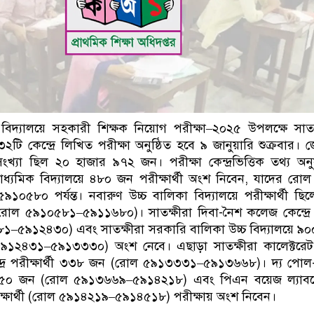
বিদ্যালয়ে সহকারী শিক্ষক নিয়োগ পরীক্ষা–২০২৫ উপলক্ষে সাতক
ি কেন্দ্রে লিখিত পরীক্ষা অনুষ্ঠিত হবে ৯ জানুয়ারি শুক্রবার। 
সংখ্যা ছিল ২০ হাজার ৯৭২ জন। পরীক্ষা কেন্দ্রভিত্তিক তথ্য অনু
াধ্যমিক বিদ্যালয়ে ৪৮০ জন পরীক্ষার্থী অংশ নিবেন, যাদের রোল 
০৫৮০ পর্যন্ত। নবারুণ উচ্চ বালিকা বিদ্যালয়ে পরীক্ষার্থী ছি
োল ৫৯১০৫৮১–৫৯১১৬৮০)। সাতক্ষীরা দিবা-নৈশ কলেজ কেন্দ্র
–৫৯১২৪৩০) এবং সাতক্ষীরা সরকারি বালিকা উচ্চ বিদ্যালয়ে ৯
 ৫৯১২৪৩১–৫৯১৩৩৩০) অংশ নেবে। এছাড়া সাতক্ষীরা কালেক্টরেট 
্দ্রে পরীক্ষার্থী ৩৩৮ জন (রোল ৫৯১৩৩৩১–৫৯১৩৬৬৮)। দ্য পোল-
 ৫৫০ জন (রোল ৫৯১৩৬৬৯–৫৯১৪২১৮) এবং পিএন বয়েজ ল্যাবর
ীক্ষার্থী (রোল ৫৯১৪২১৯–৫৯১৪৫১৮) পরীক্ষায় অংশ নিবেন।