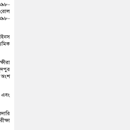
০৯৮–
 (রোল
৩৯৮–
াইনস
যমিক
্ষীরা
দপুর
য় অংশ
 এবং
রদারি
ীক্ষা