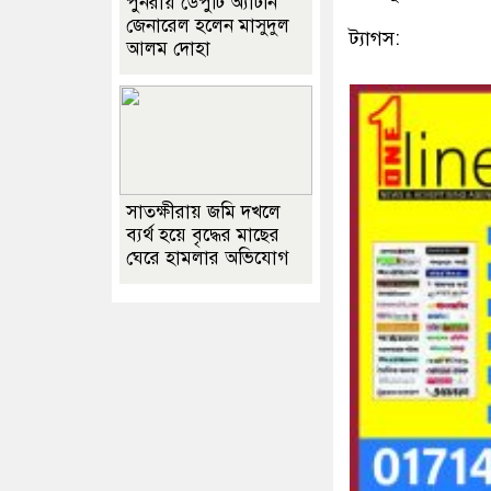
পুনরায় ডেপুটি অ্যাটর্নি
জেনারেল হলেন মাসুদুল
ট্যাগস:
আলম দোহা
সাতক্ষীরায় জমি দখলে
ব্যর্থ হয়ে বৃদ্ধের মাছের
ঘেরে হামলার অভিযোগ