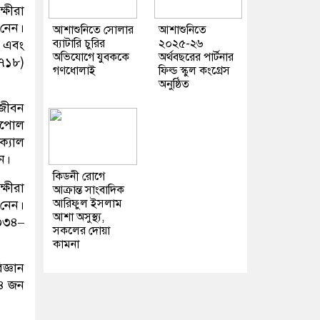
ষীরা
নেন।
আশাশুনিতে সোলার
আশাশুনিতে
ব্যাটারি চুরির
২০২৫-২৬
 এবং
অভিযোগে যুবককে
অর্থবছরের পার্টনার
৬৭১৮)
গণধোলাই
ফিল্ড স্কুল কংগ্রেস
অনুষ্ঠিত
জীবন
শপোল
্যাল
ন।
কিডনী রোগে
্ষীরা
আক্রান্ত সাংবাদিক
আরিফুল ইসলাম
নেন।
আশা অসুস্থ্য,
০৩৩৪–
সকলের দোয়া
কামনা
জ্ঞান
৪ জন