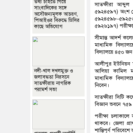
তথ্য চাইতে গিয়ে
সাতক্ষীরা আব্দ
সাংবাদিকের সঙ্গে
৫৯২৪৫৯৭) অংশ নে
অসৌজন্যমূলক আচরণ,
৫৯২৪৫৯৮–৫৯২৫৩
পিআইওর বিরুদ্ধে ডিসির
৫৯২৬১৯৭) পরীক্ষ
কাছে অভিযোগ
সীমান্ত আদর্শ 
মাধ্যমিক বিদ্য
বিদ্যালয়ে ৪৫০ জ
আলীপুর ইউনিয়ন ম
আলিয়া কামিল ম
নদী-খাল দখলমুক্ত ও
জলাবদ্ধতা নিরসনে
মাধ্যমিক বিদ্যা
সাতক্ষীরায় নাগরিক
নিবেন।
পরামর্শ সভা
সাতক্ষীরা সিটি
বিজ্ঞান ভবনে ৭৫
পরীক্ষা চলাকালে 
থাকবে। জেলা প্রা
শান্তিপূর্ণ পরিবেশে