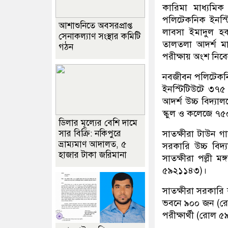
কারিমা মাধ্যমি
পলিটেকনিক ইনস্
আশাশুনিতে অবসরপ্রাপ্ত
লাবসা ইমাদুল হ
সেনাকল্যাণ সংস্থার কমিটি
তালতলা আদর্শ মা
গঠন
পরীক্ষায় অংশ নিব
নবজীবন পলিটেকন
ইনস্টিটিউটে ৩৭
আদর্শ উচ্চ বিদ
স্কুল ও কলেজে ৭৫
ডিলার মূল্যের বেশি দামে
সাতক্ষীরা টাউন 
সার বিক্রি: নকিপুরে
ভ্রাম্যমাণ আদালত, ৫
সরকারি উচ্চ বি
হাজার টাকা জরিমানা
সাতক্ষীরা পল্লী 
৫৯২১১৪৩)।
সাতক্ষীরা সরকার
ভবনে ৯০০ জন (র
পরীক্ষার্থী (রোল