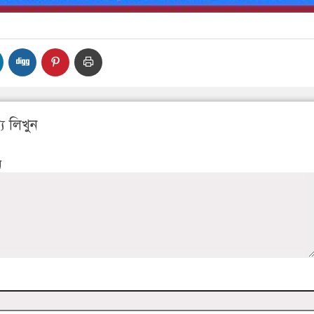
য লিখুন
ন