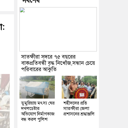
সর্বশেষ
া:
সাতক্ষীরা সদরে ৭৫ বছরের
বাকপ্রতিবন্ধী বৃদ্ধ নিখোঁজ,সন্ধান চেয়ে
পরিবারের আকুতি
ডুমুরিয়ায় মৎস্য ঘের
শহীদদের প্রতি
দখলচেষ্টার
সাতক্ষীরা জেলা
অভিযোগ নির্মাণকাজ
প্রশাসনের শ্রদ্ধাঞ্জলি
বন্ধ করল পুলিশ