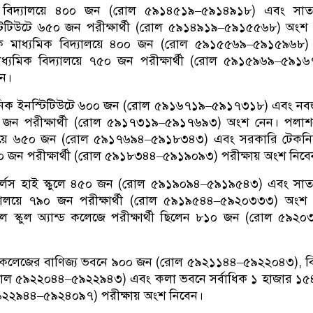
ক বিদ্যালয়ে ৪০০ জন (রোল ৫৯১৪৫১৯–৫৯১৪৯১৮) এবং সাতক্
টিটিউটে ৬৫০ জন পরীক্ষার্থী (রোল ৫৯১৪৯১৯–৫৯১৫৫৬৮) অংশ 
ক মাধ্যমিক বিদ্যালয়ে ৪০০ জন (রোল ৫৯১৫৫৬৯–৫৯১৫৯৬৮)
ধ্যমিক বিদ্যালয়ে ৭৫০ জন পরীক্ষার্থী (রোল ৫৯১৫৯৬৯–৫৯১
েন।
িক ইনস্টিটিউটে ৬০০ জন (রোল ৫৯১৬৭১৯–৫৯১৭৩১৮) এবং নব
৫ জন পরীক্ষার্থী (রোল ৫৯১৭৩১৯–৫৯১৭৬৯৩) অংশ নেন। পলা
্যালয়ে ৬৫০ জন (রোল ৫৯১৭৬৯৪–৫৯১৮৩৪৩) এবং সরকারি টেকনিক
০ জন পরীক্ষার্থী (রোল ৫৯১৮৩৪৪–৫৯১৯০৯৩) পরীক্ষায় অংশ নিবে
গার্লস হাই স্কুলে ৪৫০ জন (রোল ৫৯১৯০৯৪–৫৯১৯৫৪৩) এবং সাতক
দ্যালয়ে ৭৯০ জন পরীক্ষার্থী (রোল ৫৯১৯৫৪৪–৫৯২০৩৩৩) অংশ 
মঙ্গল স্কুল অ্যান্ড কলেজে পরীক্ষার্থী ছিলেন ৮১০ জন (রোল ৫৯২
ি কলেজের বাণিজ্য ভবনে ৯০০ জন (রোল ৫৯২১১৪৪–৫৯২২০৪৩), বি
োল ৫৯২২০৪৪–৫৯২২৯৪৩) এবং কলা ভবনে সর্বাধিক ১ হাজার ১৫
 ৫৯২২৯৪৪–৫৯২৪০৯৭) পরীক্ষায় অংশ নিবেন।