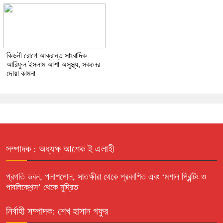
কিডনী রোগে আক্রান্ত সাংবাদিক
আরিফুল ইসলাম আশা অসুস্থ্য, সকলের
দোয়া কামনা
সম্পাদক : অধ্যক্ষ আশেক ই এলাহী
প্রগতি ভবন, পলাশপোল, সাতক্ষীরা থেকে প্রকাশিত এবং ‘মশাল প্রিন্টিং ও
পাবলিকেশন্স’ থেকে মুদ্রিত
নির্বাহী সম্পাদক: শেখ হাসান গফুর