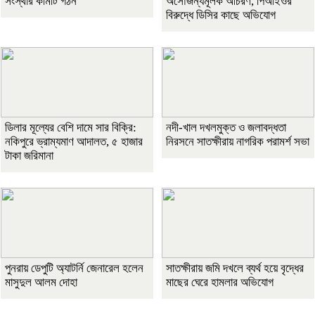
সংস্থার কমিটি গঠন
অসৌজন্যমূলক আচরণ, পিআইওর
বিরুদ্ধে ডিসির কাছে অভিযোগ
ডিলার মূল্যের বেশি দামে সার বিক্রি:
নদী-খাল দখলমুক্ত ও জলাবদ্ধতা
নকিপুরে ভ্রাম্যমাণ আদালত, ৫ হাজার
নিরসনে সাতক্ষীরায় নাগরিক পরামর্শ সভা
টাকা জরিমানা
পুনরায় ডেপুটি অ্যাটর্নি জেনারেল হলেন
সাতক্ষীরায় জমি দখলে ব্যর্থ হয়ে বৃদ্ধের
মাসুদুল আলম দোহা
মাছের ঘেরে হামলার অভিযোগ