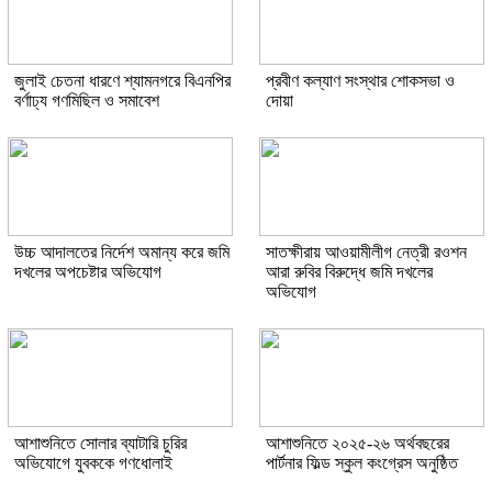
জুলাই চেতনা ধারণে শ্যামনগরে বিএনপির
প্রবীণ কল্যাণ সংস্থার শোকসভা ও
বর্ণাঢ্য গণমিছিল ও সমাবেশ
দোয়া
উচ্চ আদালতের নির্দেশ অমান্য করে জমি
সাতক্ষীরায় আওয়ামীলীগ নেত্রী রওশন
দখলের অপচেষ্টার অভিযোগ
আরা রুবির বিরুদ্ধে জমি দখলের
অভিযোগ
আশাশুনিতে সোলার ব্যাটারি চুরির
আশাশুনিতে ২০২৫-২৬ অর্থবছরের
অভিযোগে যুবককে গণধোলাই
পার্টনার ফিল্ড স্কুল কংগ্রেস অনুষ্ঠিত