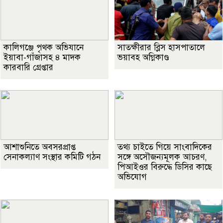
কালিগঞ্জে পৃথক অভিযানে
সাতক্ষীরার ব্লিস হাসপাতালে
ইয়াবা-গাঁজাসহ ৪ মাদক
ভয়াবহ অগ্নিকাণ্ড
কারবারি গ্রেপ্তার
আশাশুনিতে অবসরপ্রাপ্ত
তথ্য চাইতে গিয়ে সাংবাদিকের
সেনাকল্যাণ সংস্থার কমিটি গঠন
সঙ্গে অসৌজন্যমূলক আচরণ,
পিআইওর বিরুদ্ধে ডিসির কাছে
অভিযোগ