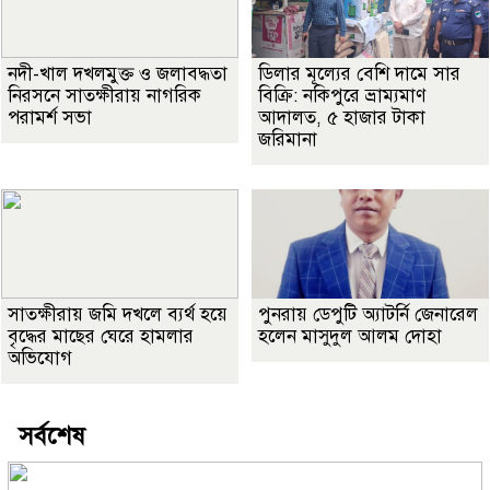
নদী-খাল দখলমুক্ত ও জলাবদ্ধতা
ডিলার মূল্যের বেশি দামে সার
নিরসনে সাতক্ষীরায় নাগরিক
বিক্রি: নকিপুরে ভ্রাম্যমাণ
পরামর্শ সভা
আদালত, ৫ হাজার টাকা
জরিমানা
সাতক্ষীরায় জমি দখলে ব্যর্থ হয়ে
পুনরায় ডেপুটি অ্যাটর্নি জেনারেল
বৃদ্ধের মাছের ঘেরে হামলার
হলেন মাসুদুল আলম দোহা
অভিযোগ
সর্বশেষ