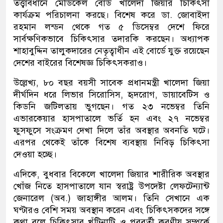
তত্ত্বাবধানে মেডিকেল বোর্ড খালেদা জিয়ার চিকিৎসা
কার্যক্রম পরিচালনা করছে। বিশেষ করে ডা. জোবাইদা
রহমান লন্ডন থেকে গত ৫ ডিসেম্বর দেশে ফিরে
সার্বক্ষণিকভাবে চিকিৎসার তদারকি করছেন। অধ্যাপক
শাহাবুদ্দিন তালুকদারের নেতৃত্বাধীন এই বোর্ডে যুক্ত রয়েছেন
দেশের বাইরের বিশেষজ্ঞ চিকিৎসকরাও।
উল্লেখ্য, ৮০ বছর বয়সী সাবেক প্রধানমন্ত্রী খালেদা জিয়া
দীর্ঘদিন ধরে লিভার সিরোসিস, হৃদরোগ, ডায়াবেটিস ও
কিডনি জটিলতায় ভুগছেন। গত ২৩ নভেম্বর তিনি
এভারকেয়ার হাসপাতালে ভর্তি হন এবং ২৭ নভেম্বর
ফুসফুসে সংক্রমণ দেখা দিলে তাঁর অবস্থার অবনতি ঘটে।
এরপর থেকেই তাঁকে বিশেষ ব্যবস্থায় নিবিড় চিকিৎসা
দেওয়া হচ্ছে।
এদিকে, বুধবার বিকেলে খালেদা জিয়ার শারীরিক অবস্থার
খোঁজ নিতে হাসপাতালে যান স্বরাষ্ট্র উপদেষ্টা লেফটেন্যান্ট
জেনারেল (অব.) জাহাঙ্গীর আলম। তিনি সেখানে এক
ঘণ্টারও বেশি সময় অবস্থান করেন এবং চিকিৎসকদের সঙ্গে
কথা বলে চিকিৎসার খুঁটিনাটি ও পরবর্তী করণীয় সম্পর্কে