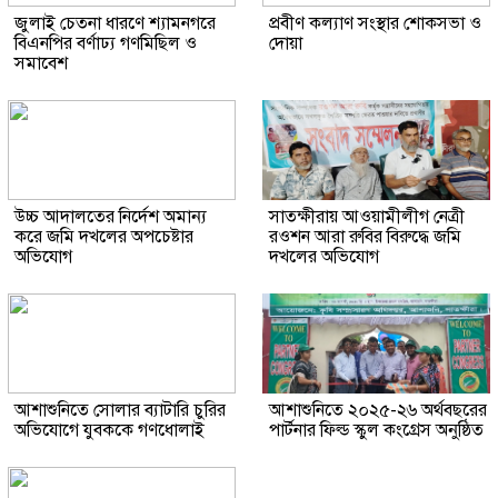
জুলাই চেতনা ধারণে শ্যামনগরে
প্রবীণ কল্যাণ সংস্থার শোকসভা ও
বিএনপির বর্ণাঢ্য গণমিছিল ও
দোয়া
সমাবেশ
উচ্চ আদালতের নির্দেশ অমান্য
সাতক্ষীরায় আওয়ামীলীগ নেত্রী
করে জমি দখলের অপচেষ্টার
রওশন আরা রুবির বিরুদ্ধে জমি
অভিযোগ
দখলের অভিযোগ
আশাশুনিতে সোলার ব্যাটারি চুরির
আশাশুনিতে ২০২৫-২৬ অর্থবছরের
অভিযোগে যুবককে গণধোলাই
পার্টনার ফিল্ড স্কুল কংগ্রেস অনুষ্ঠিত