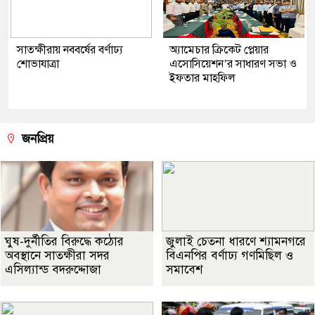
সাতক্ষীরায় নববর্ষের বর্ণাঢ্য
অ্যামেচার ক্রিকেট প্লেয়ার
শোভাযাত্রা
এসোসিয়েশন’র সাধারণ সভা ও
ইফতার মাহফিল
জনপ্রিয়
ঘুষ-দুর্নীতির বিরুদ্ধে কঠোর
জুলাই চেতনা ধারণে শ্যামনগরে
অবস্থানে সাতক্ষীরা সদর
বিএনপির বর্ণাঢ্য গণমিছিল ও
এসিল্যান্ড বদরুদ্দোজা
সমাবেশ