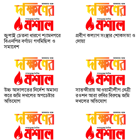
জুলাই চেতনা ধারণে শ্যামনগরে
প্রবীণ কল্যাণ সংস্থার শোকসভা ও
বিএনপির বর্ণাঢ্য গণমিছিল ও
দোয়া
সমাবেশ
উচ্চ আদালতের নির্দেশ অমান্য
সাতক্ষীরায় আওয়ামীলীগ নেত্রী
করে জমি দখলের অপচেষ্টার
রওশন আরা রুবির বিরুদ্ধে জমি
অভিযোগ
দখলের অভিযোগ