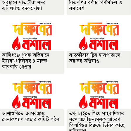
অবস্থানে সাতক্ষীরা সদর
বিএনপির বর্ণাঢ্য গণমিছিল ও
এসিল্যান্ড বদরুদ্দোজা
সমাবেশ
কালিগঞ্জে পৃথক অভিযানে
সাতক্ষীরার ব্লিস হাসপাতালে
ইয়াবা-গাঁজাসহ ৪ মাদক
ভয়াবহ অগ্নিকাণ্ড
কারবারি গ্রেপ্তার
আশাশুনিতে অবসরপ্রাপ্ত
তথ্য চাইতে গিয়ে সাংবাদিকের
সেনাকল্যাণ সংস্থার কমিটি গঠন
সঙ্গে অসৌজন্যমূলক আচরণ,
পিআইওর বিরুদ্ধে ডিসির কাছে