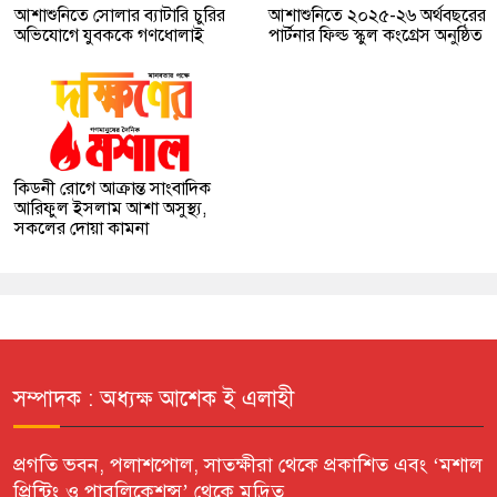
আশাশুনিতে সোলার ব্যাটারি চুরির
আশাশুনিতে ২০২৫-২৬ অর্থবছরের
অভিযোগে যুবককে গণধোলাই
পার্টনার ফিল্ড স্কুল কংগ্রেস অনুষ্ঠিত
কিডনী রোগে আক্রান্ত সাংবাদিক
আরিফুল ইসলাম আশা অসুস্থ্য,
সকলের দোয়া কামনা
সম্পাদক : অধ্যক্ষ আশেক ই এলাহী
প্রগতি ভবন, পলাশপোল, সাতক্ষীরা থেকে প্রকাশিত এবং ‘মশাল
প্রিন্টিং ও পাবলিকেশন্স’ থেকে মুদ্রিত