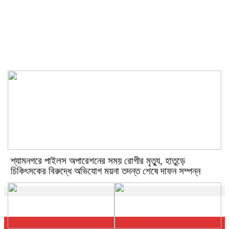
ডিলার মূল্যের বেশি দামে সার বিক্রি:
নকিপুরে ভ্রাম্যমাণ আদালত, ৫ হাজার
টাকা জরিমানা
শ্যামনগরে পাইলস অপারেশনের সময় রোগীর মৃত্যু, হাতুড়ে
চিকিৎসকের বিরুদ্ধে অভিযোগ ময়না তদন্ত শেষে দাফন সম্পন্ন