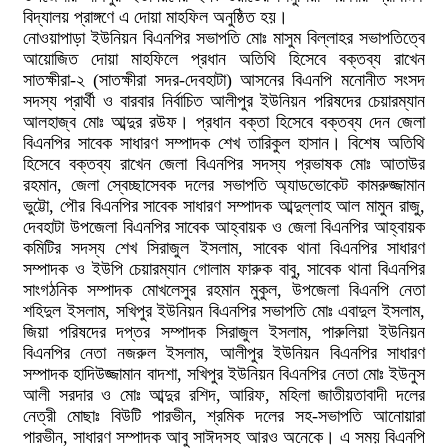
বিদ্যালয় প্রাঙ্গণে এ দোয়া মাহফিল অনুষ্ঠিত হয়।
নোওয়াপাড়া ইউনিয়ন বিএনপির সভাপতি মোঃ মাসুম বিল্লাহর সভাপতিত্বে
আয়োজিত দোয়া মাহফিলে প্রধান অতিথি হিসেবে বক্তব্য রাখেন
সাতক্ষীরা-২ (সাতক্ষীরা সদর-দেবহাটা) আসনের বিএনপি মনোনীত সংসদ
সদস্য প্রার্থী ও বারবার নির্বাচিত আলীপুর ইউনিয়ন পরিষদের চেয়ারম্যান
আলহাজ্ব মোঃ আব্দুর রউফ। প্রধান বক্তা হিসেবে বক্তব্য দেন জেলা
বিএনপির সাবেক সাধারণ সম্পাদক শেখ তারিকুল হাসান। বিশেষ অতিথি
হিসেবে বক্তব্য রাখেন জেলা বিএনপির সদস্য প্রভাষক মোঃ আতাউর
রহমান, জেলা স্বেচ্ছাসেবক দলের সভাপতি অ্যাডভোকেট কামরুজ্জামান
ভুট্টো, পৌর বিএনপির সাবেক সাধারণ সম্পাদক আব্দুল্লাহ আল মামুন রাজু,
দেবহাটা উপজেলা বিএনপির সাবেক আহ্বায়ক ও জেলা বিএনপির আহ্বায়ক
কমিটির সদস্য শেখ সিরাজুল ইসলাম, সাবেক থানা বিএনপির সাধারণ
সম্পাদক ও ইউপি চেয়ারম্যান গোলাম ফারুক বাবু, সাবেক থানা বিএনপির
সাংগঠনিক সম্পাদক মোখলেসুর রহমান মুকুল, উপজেলা বিএনপি নেতা
শহিদুল ইসলাম, সখিপুর ইউনিয়ন বিএনপির সভাপতি মোঃ এবাদুল ইসলাম,
জিয়া পরিষদের দপ্তর সম্পাদক সিরাজুল ইসলাম, পারুলিয়া ইউনিয়ন
বিএনপির নেতা নজরুল ইসলাম, আলীপুর ইউনিয়ন বিএনপির সাধারণ
সম্পাদক হাদিউজ্জামান বাদশা, সখিপুর ইউনিয়ন বিএনপির নেতা মোঃ ইউনুস
আলী সরদার ও মোঃ আব্দুর রশিদ, আরিফ, মহিলা জাতীয়তাবাদী দলের
নেত্রী মোছাঃ বিউটি পারভীন, শ্রমিক দলের সহ-সভাপতি আনোয়ারা
পারভীন, সাধারণ সম্পাদক আবু সাঈদসহ আরও অনেকে। এ সময় বিএনপি