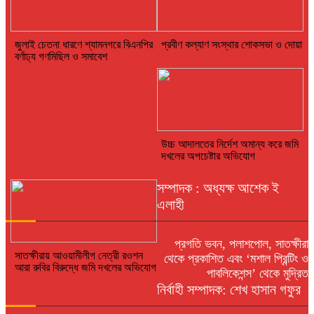
জুলাই চেতনা ধারণে শ্যামনগরে বিএনপির
প্রবীণ কল্যাণ সংস্থার শোকসভা ও দোয়া
বর্ণাঢ্য গণমিছিল ও সমাবেশ
উচ্চ আদালতের নির্দেশ অমান্য করে জমি
দখলের অপচেষ্টার অভিযোগ
সম্পাদক : অধ্যক্ষ আশেক ই
এলাহী
প্রগতি ভবন, পলাশপোল, সাতক্ষীরা
সাতক্ষীরায় আওয়ামীলীগ নেত্রী রওশন
থেকে প্রকাশিত এবং ‘মশাল প্রিন্টিং ও
আরা রুবির বিরুদ্ধে জমি দখলের অভিযোগ
পাবলিকেশন্স’ থেকে মুদ্রিত
নির্বাহী সম্পাদক: শেখ হাসান গফুর