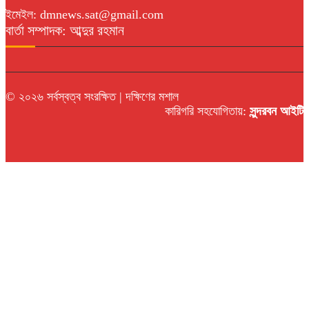
ইমেইল: dmnews.sat@gmail.com
বার্তা সম্পাদক: আব্দুর রহমান
© ২০২৬ সর্বস্বত্ব সংরক্ষিত | দক্ষিণের মশাল
কারিগরি সহযোগিতায়:
সুন্দরবন আইটি