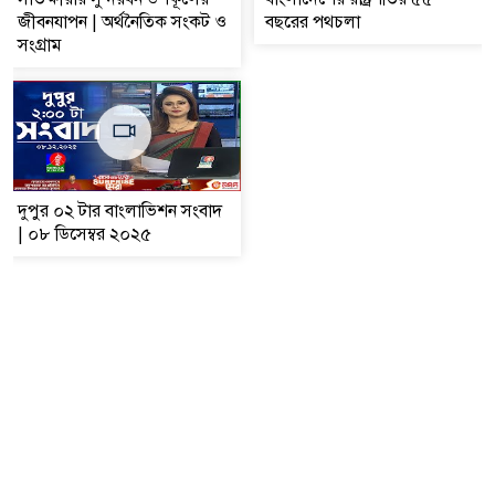
জীবনযাপন | অর্থনৈতিক সংকট ও
বছরের পথচলা
সংগ্রাম
দুপুর ০২ টার বাংলাভিশন সংবাদ
| ০৮ ডিসেম্বর ২০২৫