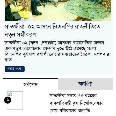
সাতক্ষীরা–০২ আসনে বিএনপির রাজনীতিতে
নতুন সমীকরণ
সাতক্ষীরা-০২ (সদর–দেবহাটা) আসনের রাজনৈতিক অঙ্গনে
এক নতুন আলোচনার কেন্দ্রবিন্দুতে উঠে এসেছে জেলা
বিএনপির দুই প্রভাবশালী নেতার মধ্যরাতের বৈঠক। মঙ্গলবার
রাত
আরো খবর..
জনপ্রিয়
সর্বশেষ
সাতক্ষীরা সদরে ৭৫ বছরের
১
বাকপ্রতিবন্ধী বৃদ্ধ নিখোঁজ,সন্ধান
চেয়ে পরিবারের আকুতি