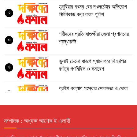
ডুমুরিয়ায় মৎস্য ঘের দখলচেষ্টার অভিযোগ
২
নির্মাণকাজ বন্ধ করল পুলিশ
শহীদদের প্রতি সাতক্ষীরা জেলা প্রশাসনের
৩
শ্রদ্ধাঞ্জলি
জুলাই চেতনা ধারণে শ্যামনগরে বিএনপির
৪
বর্ণাঢ্য গণমিছিল ও সমাবেশ
প্রবীণ কল্যাণ সংস্থার শোকসভা ও দোয়া
৫
উচ্চ আদালতের নির্দেশ অমান্য করে জমি
সম্পাদক : অধ্যক্ষ আশেক ই এলাহী
৬
দখলের অপচেষ্টার অভিযোগ