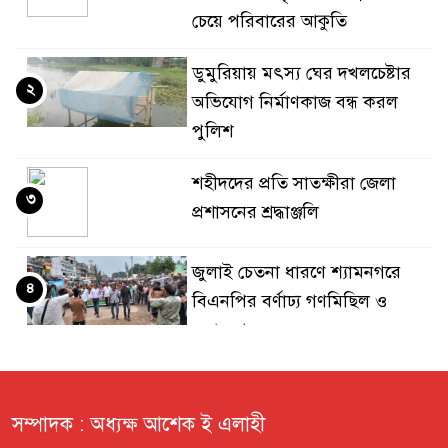
চেয়ে পরিবারের আকুতি
ডুমুরিয়ায় মৎস্য ঘের দখলচেষ্টার
২
অভিযোগ নির্মাণকাজ বন্ধ করল
পুলিশ
শহীদদের প্রতি সাতক্ষীরা জেলা
৩
প্রশাসনের শ্রদ্ধাঞ্জলি
জুলাই চেতনা ধারণে শ্যামনগরে
৪
বিএনপির বর্ণাঢ্য গণমিছিল ও
সমাবেশ
প্রবীণ কল্যাণ সংস্থার শোকসভা ও
৫
দোয়া
সম্পাদক : অধ্যক্ষ আশেক ই এলাহী