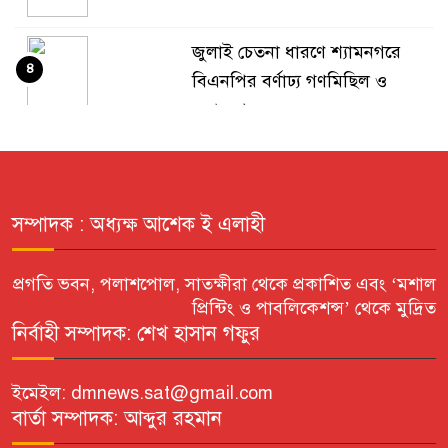
জুলাই চেতনা ধারণে শ্যামনগরে
৪
বিএনপির বর্ণাঢ্য গণমিছিল ও
সমাবেশ
প্রবীণ কল্যাণ সংস্থার শোকসভা ও
৫
দোয়া
সম্পাদক : অধ্যক্ষ আশেক ই এলাহী
উচ্চ আদালতের নির্দেশ অমান্য করে
৬
জমি দখলের অপচেষ্টার অভিযোগ
প্রগতি ভবন, পলাশপোল, সাতক্ষীরা থেকে প্রকাশিত এবং ‘মশাল
প্রিন্টিং ও পাবলিকেশন্স’ থেকে মুদ্রিত
নির্বাহী সম্পাদক: শেখ হাসান গফুর
সাতক্ষীরায় আওয়ামীলীগ নেত্রী
৭
রওশন আরা রুবির বিরুদ্ধে জমি
ইমেইল: dmnews.sat@gmail.com
দখলের অভিযোগ
বার্তা সম্পাদক: আব্দুর রহমান