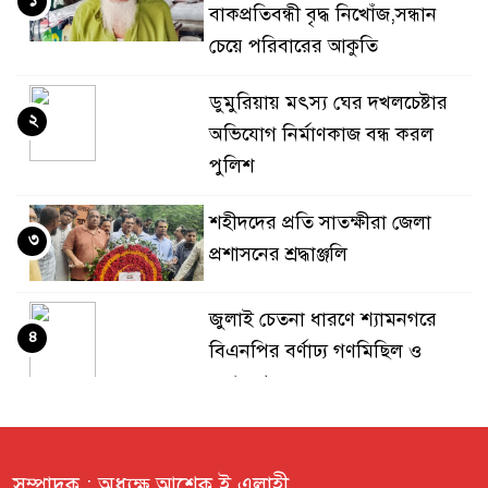
১
বাকপ্রতিবন্ধী বৃদ্ধ নিখোঁজ,সন্ধান
চেয়ে পরিবারের আকুতি
ডুমুরিয়ায় মৎস্য ঘের দখলচেষ্টার
২
অভিযোগ নির্মাণকাজ বন্ধ করল
পুলিশ
শহীদদের প্রতি সাতক্ষীরা জেলা
৩
প্রশাসনের শ্রদ্ধাঞ্জলি
জুলাই চেতনা ধারণে শ্যামনগরে
৪
বিএনপির বর্ণাঢ্য গণমিছিল ও
সমাবেশ
প্রবীণ কল্যাণ সংস্থার শোকসভা ও
৫
দোয়া
সম্পাদক : অধ্যক্ষ আশেক ই এলাহী