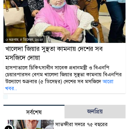
শুক্রবার, ৫ ডিসেম্বর, ২০২৫
খালেদা জিয়ার সুস্থতা কামনায় দেশের সব
মসজিদে দোয়া
হাসপাতালে চিকিৎসাধীন সাবেক প্রধানমন্ত্রী ও বিএনপি
চেয়ারপারসন বেগম খালেদা জিয়ার সুস্থতা কামনায় বিএনপির
উদ্যোগে শুক্রবার (৫ ডিসেম্বর) দেশের সব মসজিদে
আরো
খবর..
জনপ্রিয়
সর্বশেষ
সাতক্ষীরা সদরে ৭৫ বছরের